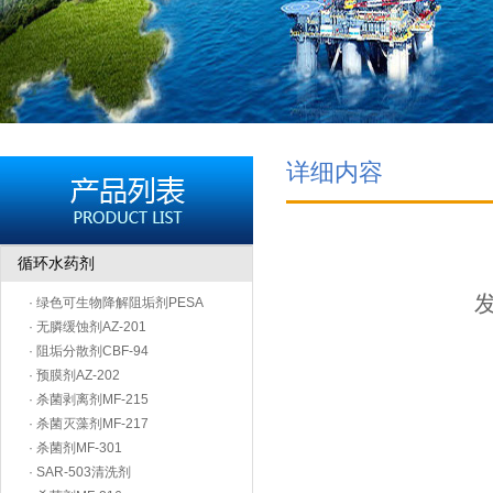
详细内容
循环水药剂
发
· 绿色可生物降解阻垢剂PESA
· 无膦缓蚀剂AZ-201
· 阻垢分散剂CBF-94
· 预膜剂AZ-202
· 杀菌剥离剂MF-215
· 杀菌灭藻剂MF-217
· 杀菌剂MF-301
· SAR-503清洗剂