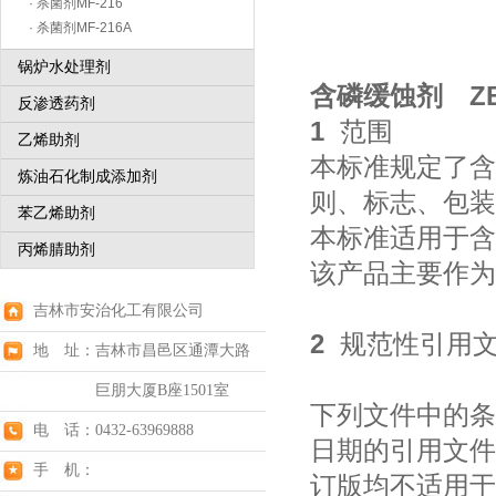
· 杀菌剂MF-216
· 杀菌剂MF-216A
锅炉水处理剂
含磷缓蚀剂 ZB
反渗透药剂
1
范围
乙烯助剂
本标准规定了含
炼油石化制成添加剂
则、标志、包装
苯乙烯助剂
本标准适用于含
丙烯腈助剂
该产品主要作为
吉林市安治化工有限公司
2
规范性引用
地 址：吉林市昌邑区通潭大路
巨朋大厦B座1501室
下列文件中的条
电 话：0432-63969888
日期的引用文件
手 机：
订版均不适用于