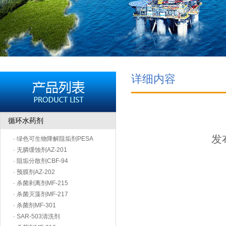
详细内容
循环水药剂
发布
· 绿色可生物降解阻垢剂PESA
· 无膦缓蚀剂AZ-201
· 阻垢分散剂CBF-94
· 预膜剂AZ-202
· 杀菌剥离剂MF-215
· 杀菌灭藻剂MF-217
· 杀菌剂MF-301
· SAR-503清洗剂