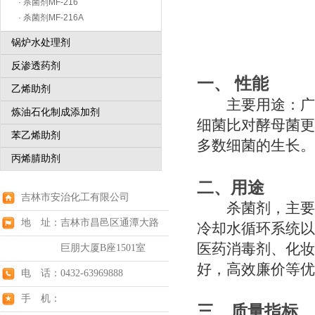
· 杀菌剂MF-216
· 杀菌剂MF-216A
锅炉水处理剂
反渗透药剂
一、 性能
乙烯助剂
主要用途：广谱
炼油石化制成添加剂
细菌比对酵母菌更
苯乙烯助剂
多数细菌的生长。
丙烯腈助剂
二、用途
吉林市安治化工有限公司
杀菌剂，主要用
地 址：吉林市昌邑区通潭大路
冷却水循环系统以
医药消毒剂、化妆
巨朋大厦B座1501室
好，高效廉价等优
电 话：0432-63969888
手 机：
三、质量指标