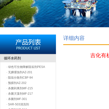
详细内容
吉化有
循环水药剂
· 绿色可生物降解阻垢剂PESA
· 无膦缓蚀剂AZ-201
· 阻垢分散剂CBF-94
· 预膜剂AZ-202
· 杀菌剥离剂MF-215
· 杀菌灭藻剂MF-217
· 杀菌剂MF-301
· SAR-503清洗剂