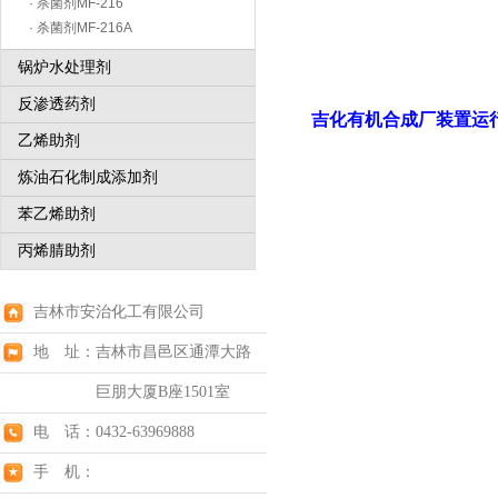
· 杀菌剂MF-216
· 杀菌剂MF-216A
锅炉水处理剂
反渗透药剂
吉化有机合成厂装置运
乙烯助剂
炼油石化制成添加剂
苯乙烯助剂
丙烯腈助剂
吉林市安治化工有限公司
地 址：吉林市昌邑区通潭大路
巨朋大厦B座1501室
电 话：0432-63969888
手 机：