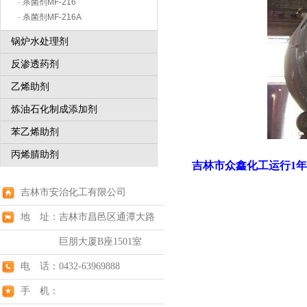
· 杀菌剂MF-216
· 杀菌剂MF-216A
锅炉水处理剂
反渗透药剂
乙烯助剂
炼油石化制成添加剂
苯乙烯助剂
丙烯腈助剂
吉林市众鑫化工运行1年
吉林市安治化工有限公司
地 址：吉林市昌邑区通潭大路
巨朋大厦B座1501室
电 话：0432-63969888
手 机：