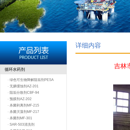
详细内容
吉林
循环水药剂
· 绿色可生物降解阻垢剂PESA
· 无膦缓蚀剂AZ-201
· 阻垢分散剂CBF-94
· 预膜剂AZ-202
· 杀菌剥离剂MF-215
· 杀菌灭藻剂MF-217
· 杀菌剂MF-301
· SAR-503清洗剂