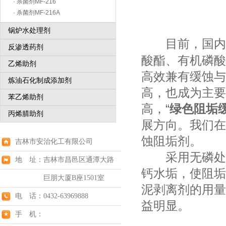
· 杀菌剂MF-216
· 杀菌剂MF-216A
锅炉水处理剂
目前，国内循
反渗透药剂
酸酯、有机磷酸
乙烯助剂
高效兼有缓蚀与
炼油石化制成添加剂
高，也成为主要
苯乙烯助剂
高，“
绿色阻垢
丙烯腈助剂
展方向。我们在
蚀阻垢剂。
吉林市安治化工有限公司
采用无磷处理
地 址：吉林市昌邑区通潭大路
钙水垢，使阻垢
巨朋大厦B座1501室
泥剥离剂的用量
电 话：0432-63969888
益明显。
手 机：