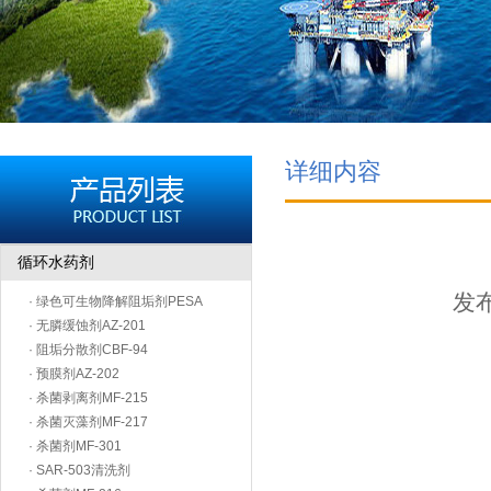
详细内容
循环水药剂
发布
· 绿色可生物降解阻垢剂PESA
· 无膦缓蚀剂AZ-201
· 阻垢分散剂CBF-94
· 预膜剂AZ-202
· 杀菌剥离剂MF-215
· 杀菌灭藻剂MF-217
· 杀菌剂MF-301
· SAR-503清洗剂