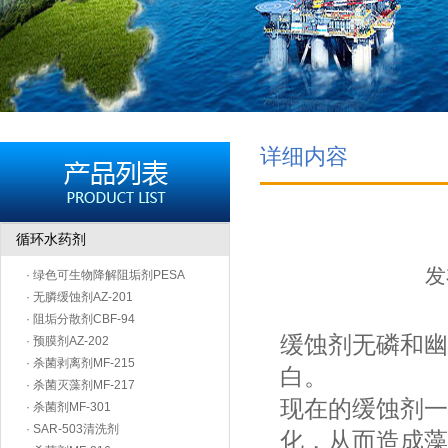
详细内容
循环水药剂
发
· 绿色可生物降解阻垢剂PESA
· 无膦缓蚀剂AZ-201
· 阻垢分散剂CBF-94
缓蚀剂无磷和幽
· 预膜剂AZ-202
· 杀菌剥离剂MF-215
白。
· 杀菌灭藻剂MF-217
现在的缓蚀剂一
· 杀菌剂MF-301
· SAR-503清洗剂
化，从而造成藻