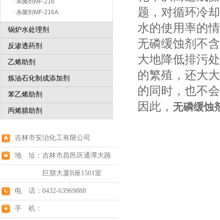
· 杀菌剂MF-216
题，对循环冷却
· 杀菌剂MF-216A
水的使用率的情
锅炉水处理剂
无磷缓蚀剂不含
反渗透药剂
大地降低排污处
乙烯助剂
的繁殖，还大大
炼油石化制成添加剂
的同时，也不会
苯乙烯助剂
因此，
无磷缓蚀
丙烯腈助剂
吉林市安治化工有限公司
地 址：吉林市昌邑区通潭大路
巨朋大厦B座1501室
电 话：0432-63969888
手 机：