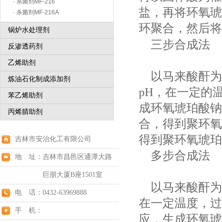
· 杀菌剂MF-216
盐，再将环氧琥
· 杀菌剂MF-216A
环聚合，然后将
锅炉水处理剂
三步合成法
反渗透药剂
乙烯助剂
以马来酸酐为
炼油石化制成添加剂
pH，在一定的
苯乙烯助剂
成环氧琥珀酸钠
丙烯腈助剂
合，得到聚环氧
得到聚环氧琥珀
吉林市安治化工有限公司
多步合成法
地 址：吉林市昌邑区通潭大路
巨朋大厦B座1501室
以马来酸酐为
电 话：0432-63969888
在一定温度，过
手 机：
应，生成环氧琥