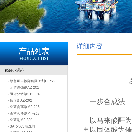
详细内容
循环水药剂
· 绿色可生物降解阻垢剂PESA
· 无膦缓蚀剂AZ-201
· 阻垢分散剂CBF-94
一步合成法
· 预膜剂AZ-202
· 杀菌剥离剂MF-215
· 杀菌灭藻剂MF-217
以马来酸酐为
· 杀菌剂MF-301
· SAR-503清洗剂
再以固体酸为催