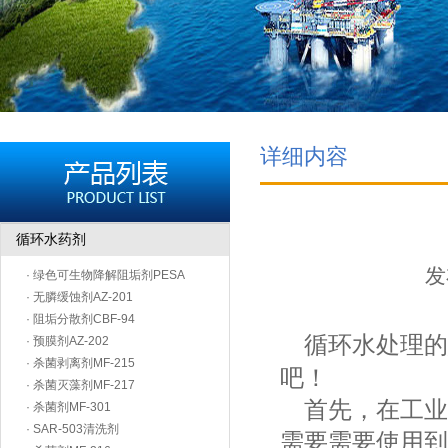
详细内容
循环水药剂
发
· 绿色可生物降解阻垢剂PESA
· 无膦缓蚀剂AZ-201
· 阻垢分散剂CBF-94
循环水处理的
· 预膜剂AZ-202
· 杀菌剥离剂MF-215
吧！
· 杀菌灭藻剂MF-217
首先，在工业
· 杀菌剂MF-301
· SAR-503清洗剂
需要需要使用到