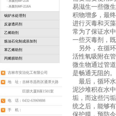
· 杀菌剂MF-216
易滋生一些微生
· 杀菌剂MF-216A
积物增多，最终
锅炉水处理剂
进行灭毒和灭藻
反渗透药剂
常为了保证水中
乙烯助剂
一些灭毒剂，既
炼油石化制成添加剂
另外，在循环
苯乙烯助剂
活性氧吸附在管
丙烯腈助剂
微生物通过管道
是畅通无阻的。
吉林市安治化工有限公司
最后，循环水
地 址：吉林市昌邑区通潭大路
泥沙堆积在水中
巨朋大厦B座1501室
垢，而这些污垢
电 话：0432-63969888
统之后，能够有
手 机：
保护膜，预防今