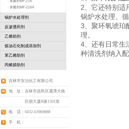
· 杀菌剂MF-216
2、它还特别适
· 杀菌剂MF-216A
锅炉水处理、循
锅炉水处理剂
3、聚环氧琥珀
反渗透药剂
理。
乙烯助剂
4、还有日常生
炼油石化制成添加剂
种清洗剂纳入配
苯乙烯助剂
丙烯腈助剂
吉林市安治化工有限公司
地 址：吉林市昌邑区通潭大路
巨朋大厦B座1501室
电 话：0432-63969888
手 机：