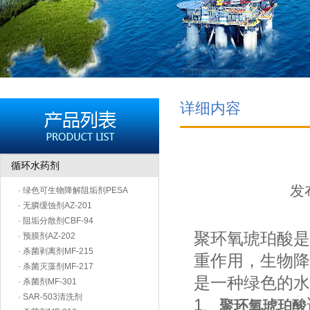
详细内容
循环水药剂
发布
· 绿色可生物降解阻垢剂PESA
· 无膦缓蚀剂AZ-201
· 阻垢分散剂CBF-94
聚环氧琥珀酸是
· 预膜剂AZ-202
· 杀菌剥离剂MF-215
重作用，生物降
· 杀菌灭藻剂MF-217
是一种绿色的水
· 杀菌剂MF-301
· SAR-503清洗剂
1、
聚环氧琥珀酸