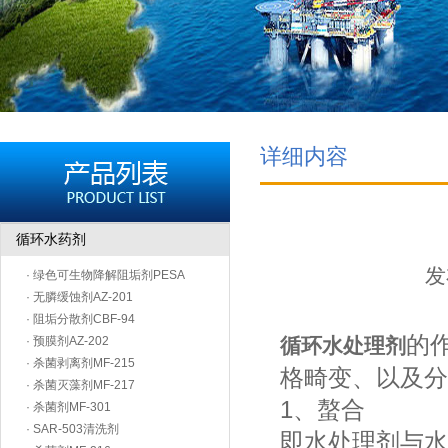
详细内容
循环水药剂
发
· 绿色可生物降解阻垢剂PESA
· 无膦缓蚀剂AZ-201
· 阻垢分散剂CBF-94
的
· 预膜剂AZ-202
循环水处理剂
· 杀菌剥离剂MF-215
格畸变、以及分
· 杀菌灭藻剂MF-217
1、螯合
· 杀菌剂MF-301
· SAR-503清洗剂
即水处理剂与水