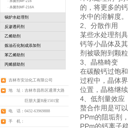
· 杀菌剂MF-216
的，将更多的钙
· 杀菌剂MF-216A
水中的溶解度。
锅炉水处理剂
2、分散作用
反渗透药剂
某些水处理剂具
乙烯助剂
钙等小晶体及其
炼油石化制成添加剂
剂被吸附到颗粒
苯乙烯助剂
3、晶格畸变
丙烯腈助剂
在碳酸钙过饱和
过程中，晶体界
吉林市安治化工有限公司
位置，晶格继续
地 址：吉林市昌邑区通潭大路
4、低剂量效应
巨朋大厦B座1501室
螯合作用是可以
电 话：0432-63969888
PPm的阻垢剂
手 机：
PPm的钙离子