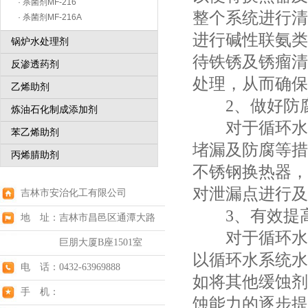
· 杀菌剂MF-216
整个系统进行清
· 杀菌剂MF-216A
进行碱性联氨类
锅炉水处理剂
待铁锈及锈瘤清
反渗透药剂
处理，从而确保
乙烯助剂
2、做好防腐
炼油石化制成添加剂
对于循环水处
苯乙烯助剂
堵漏及防腐等措
丙烯腈助剂
不锈钢换热器，
对泄漏点进行及
吉林市安治化工有限公司
3、有效提高
地 址：吉林市昌邑区通潭大路
对于循环水处
巨朋大厦B座1501室
以循环水系统水
电 话：0432-63969888
如将其他缓蚀剂
手 机：
蚀能力的逐步提