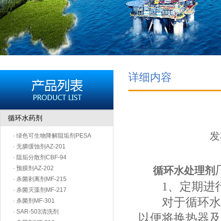
详细内容
循环水药剂
发
· 绿色可生物降解阻垢剂PESA
· 无膦缓蚀剂AZ-201
· 阻垢分散剂CBF-94
· 预膜剂AZ-202
循环水处理剂
· 杀菌剥离剂MF-215
1、定期进行
· 杀菌灭藻剂MF-217
对于循环水处
· 杀菌剂MF-301
· SAR-503清洗剂
以便将换热器及