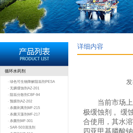
详细内容
循环水药剂
发
· 绿色可生物降解阻垢剂PESA
· 无膦缓蚀剂AZ-201
· 阻垢分散剂CBF-94
当前市场上
· 预膜剂AZ-202
· 杀菌剥离剂MF-215
极缓蚀剂 。缓
· 杀菌灭藻剂MF-217
合使用，其水溶
· 杀菌剂MF-301
· SAR-503清洗剂
四亚甲基膦酸钠