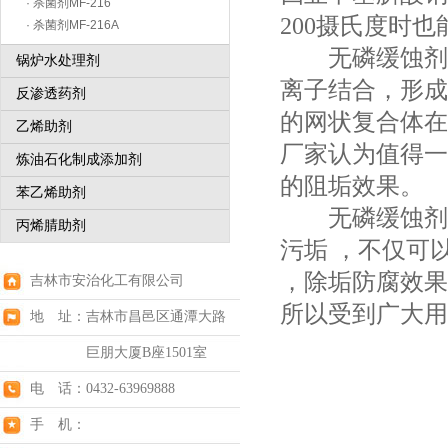
· 杀菌剂MF-216
200摄氏度时也
· 杀菌剂MF-216A
无磷缓蚀剂在
锅炉水处理剂
离子结合，形成
反渗透药剂
的网状复合体在
乙烯助剂
厂家认为值得一
炼油石化制成添加剂
的阻垢效果。
苯乙烯助剂
无磷缓蚀剂的
丙烯腈助剂
污垢 ，不仅可
，除垢防腐效果
吉林市安治化工有限公司
所以受到广大用
地 址：吉林市昌邑区通潭大路
巨朋大厦B座1501室
电 话：0432-63969888
手 机：