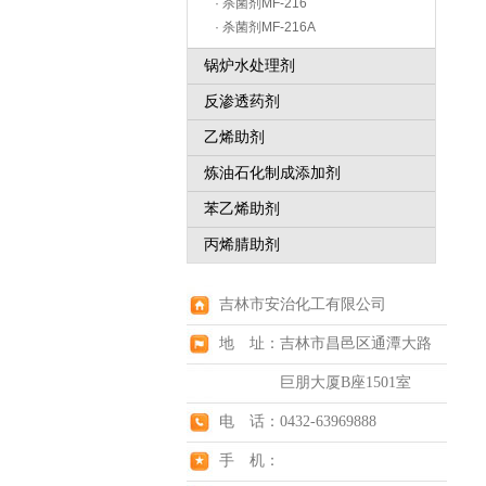
· 杀菌剂MF-216
· 杀菌剂MF-216A
锅炉水处理剂
反渗透药剂
乙烯助剂
炼油石化制成添加剂
苯乙烯助剂
丙烯腈助剂
吉林市安治化工有限公司
地 址：吉林市昌邑区通潭大路
巨朋大厦B座1501室
电 话：0432-63969888
手 机：