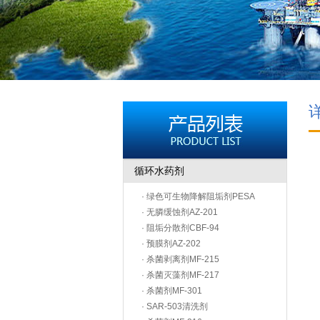
循环水药剂
· 绿色可生物降解阻垢剂PESA
· 无膦缓蚀剂AZ-201
· 阻垢分散剂CBF-94
· 预膜剂AZ-202
· 杀菌剥离剂MF-215
· 杀菌灭藻剂MF-217
· 杀菌剂MF-301
· SAR-503清洗剂