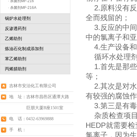
· 杀菌剂MF-216
2.原料没有反
· 杀菌剂MF-216A
全而残留的；
锅炉水处理剂
3.反应的中间
反渗透药剂
中的氯离子和亚
乙烯助剂
4.生产设备和
炼油石化制成添加剂
循环水处理剂
苯乙烯助剂
1.首先是那些
丙烯腈助剂
等；
2.其次是对水
吉林市安治化工有限公司
有较强的腐蚀作
地 址：吉林市昌邑区通潭大路
3.第三是有毒
巨朋大厦B座1501室
杂质检查项目
电 话：0432-63969888
HEDP就需要
手 机：
氯离子，因为生