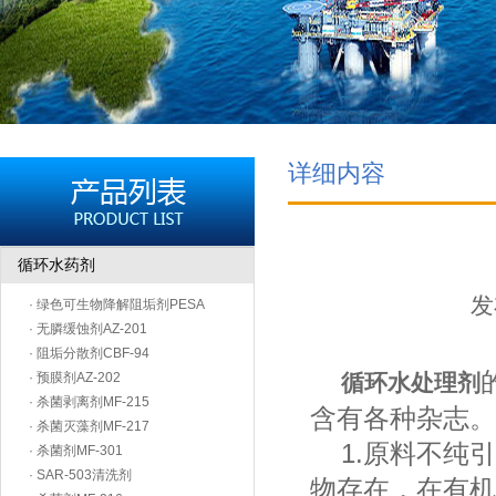
详细内容
循环水药剂
发
· 绿色可生物降解阻垢剂PESA
· 无膦缓蚀剂AZ-201
· 阻垢分散剂CBF-94
· 预膜剂AZ-202
循环水处理剂
· 杀菌剥离剂MF-215
含有各种杂志。
· 杀菌灭藻剂MF-217
1.原料不纯引
· 杀菌剂MF-301
· SAR-503清洗剂
物存在，在有机