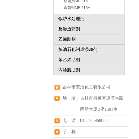
· 杀菌剂MF-216
· 杀菌剂MF-216A
锅炉水处理剂
反渗透药剂
乙烯助剂
炼油石化制成添加剂
苯乙烯助剂
丙烯腈助剂
吉林市安治化工有限公司
地 址：吉林市昌邑区通潭大路
巨朋大厦B座1501室
电 话：0432-63969888
手 机：