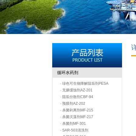
循环水药剂
· 绿色可生物降解阻垢剂PESA
· 无膦缓蚀剂AZ-201
· 阻垢分散剂CBF-94
· 预膜剂AZ-202
· 杀菌剥离剂MF-215
· 杀菌灭藻剂MF-217
· 杀菌剂MF-301
· SAR-503清洗剂