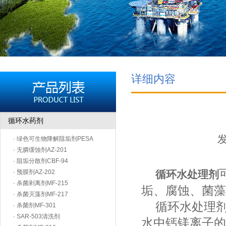
详细内容
循环水药剂
发
· 绿色可生物降解阻垢剂PESA
· 无膦缓蚀剂AZ-201
· 阻垢分散剂CBF-94
· 预膜剂AZ-202
循环水处理剂
· 杀菌剥离剂MF-215
垢、腐蚀、菌藻
· 杀菌灭藻剂MF-217
循环水处理剂
· 杀菌剂MF-301
· SAR-503清洗剂
水中钙镁离子的