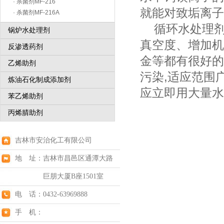
· 杀菌剂MF-216
就能对致垢离子
· 杀菌剂MF-216A
循环水处理剂
锅炉水处理剂
真空度、增加机
反渗透药剂
金等都有很好的
乙烯助剂
污染,适应范围
炼油石化制成添加剂
应立即用大量水
苯乙烯助剂
丙烯腈助剂
吉林市安治化工有限公司
地 址：吉林市昌邑区通潭大路
巨朋大厦B座1501室
电 话：0432-63969888
手 机：