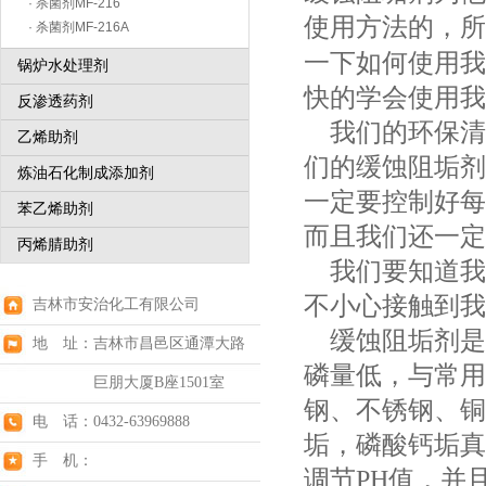
· 杀菌剂MF-216
使用方法的，所
· 杀菌剂MF-216A
一下如何使用我
锅炉水处理剂
快的学会使用我
反渗透药剂
我们的环保清
乙烯助剂
们的缓蚀阻垢剂
炼油石化制成添加剂
一定要控制好每
苯乙烯助剂
而且我们还一定
丙烯腈助剂
我们要知道我
不小心接触到我
吉林市安治化工有限公司
缓蚀阻垢剂是
地 址：吉林市昌邑区通潭大路
磷量低，与常用
巨朋大厦B座1501室
钢、不锈钢、铜
电 话：0432-63969888
垢，磷酸钙垢真
手 机：
调节PH值，并