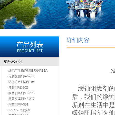
详细内容
循环水药剂
发
· 绿色可生物降解阻垢剂PESA
· 无膦缓蚀剂AZ-201
· 阻垢分散剂CBF-94
缓蚀阻垢剂的
· 预膜剂AZ-202
· 杀菌剥离剂MF-215
后，我们的缓蚀
· 杀菌灭藻剂MF-217
垢剂在生活中是
· 杀菌剂MF-301
· SAR-503清洗剂
缓蚀阻垢剂为他