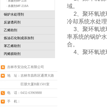
· 杀菌剂MF-216
域。
· 杀菌剂MF-216A
2、聚环氧琥
锅炉水处理剂
冷却系统水处理
反渗透药剂
3、聚环氧琥珀
乙烯助剂
率系统的锅炉水
炼油石化制成添加剂
合。
苯乙烯助剂
4、聚环氧琥
丙烯腈助剂
吉林市安治化工有限公司
地 址：吉林市昌邑区通潭大路
巨朋大厦B座1501室
电 话：0432-63969888
手 机：