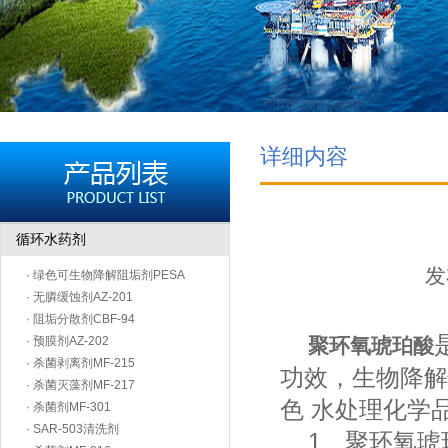
详细内容
循环水药剂
发
· 绿色可生物降解阻垢剂PESA
· 无膦缓蚀剂AZ-201
· 阻垢分散剂CBF-94
· 预膜剂AZ-202
聚环氧琥珀酸
· 杀菌剥离剂MF-215
功效，生物降解
· 杀菌灭藻剂MF-217
色 水处理化学
· 杀菌剂MF-301
· SAR-503清洗剂
1、聚环氧琥