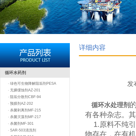
详细内容
循环水药剂
发布
· 绿色可生物降解阻垢剂PESA
· 无膦缓蚀剂AZ-201
· 阻垢分散剂CBF-94
· 预膜剂AZ-202
循环水处理剂
· 杀菌剥离剂MF-215
有各种杂志。其
· 杀菌灭藻剂MF-217
1.原料不纯引
· 杀菌剂MF-301
· SAR-503清洗剂
物存在，在有机