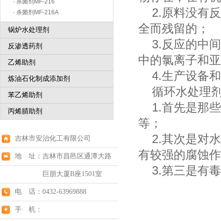
· 杀菌剂MF-216
2.原料没有反
· 杀菌剂MF-216A
全而残留的；
锅炉水处理剂
3.反应的中间
反渗透药剂
中的氯离子和亚
乙烯助剂
4.生产设备和
炼油石化制成添加剂
循环水处理剂
苯乙烯助剂
1.首先是那些
丙烯腈助剂
等；
2.其次是对水
吉林市安治化工有限公司
有较强的腐蚀作
地 址：吉林市昌邑区通潭大路
3.第三是有毒
巨朋大厦B座1501室
电 话：0432-63969888
手 机：