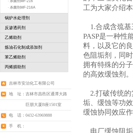
· 杀菌剂MF-216
工为大家介绍本
· 杀菌剂MF-216A
锅炉水处理剂
1.合成含巯基
反渗透药剂
PASP是一种
乙烯助剂
料，以及它的良
炼油石化制成添加剂
色阻垢剂，同时
苯乙烯助剂
拥有特殊的分子
丙烯腈助剂
的高效缓蚀剂。
吉林市安治化工有限公司
2.打破传统的
地 址：吉林市昌邑区通潭大路
垢、缓蚀等功效
巨朋大厦B座1501室
缓蚀协同效应作
电 话：0432-63969888
手 机：
电厂缓蚀阻垢