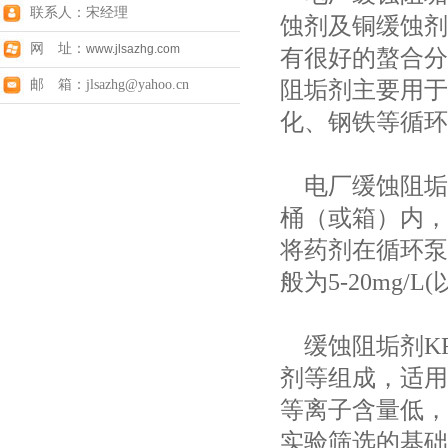
联系人：宋经理
蚀剂及铜缓蚀剂
网 址：
www.jlsazhg.com
有很好的螯合分
阻垢剂主要用于
邮 箱：jlsazhg@yahoo.cn
化、钢铁等循环
电厂缓蚀阻垢
桶（或箱）内，
将药剂在循环泵
般为5-20mg/
缓蚀阻垢剂KR
剂等组成，适用
等离子含量低，
实验筛选的基础