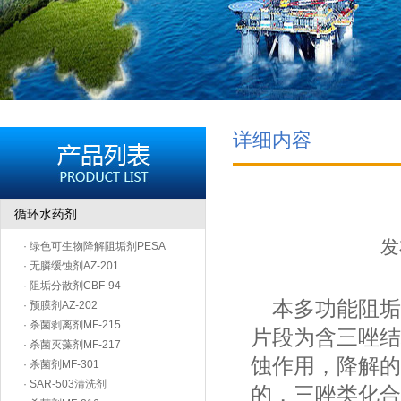
详细内容
循环水药剂
发
· 绿色可生物降解阻垢剂PESA
· 无膦缓蚀剂AZ-201
· 阻垢分散剂CBF-94
本多功能阻垢
· 预膜剂AZ-202
· 杀菌剥离剂MF-215
片段为含三唑结
· 杀菌灭藻剂MF-217
蚀作用，降解的
· 杀菌剂MF-301
· SAR-503清洗剂
的，三唑类化合