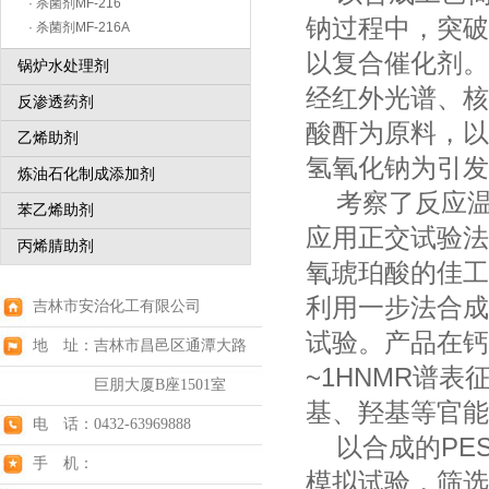
· 杀菌剂MF-216
钠过程中，突破
· 杀菌剂MF-216A
以复合催化剂。
锅炉水处理剂
经红外光谱、核
反渗透药剂
酸酐为原料，以
乙烯助剂
氢氧化钠为引发
炼油石化制成添加剂
考察了反应温
苯乙烯助剂
应用正交试验法
丙烯腈助剂
氧琥珀酸的佳工
利用一步法合成
吉林市安治化工有限公司
试验。产品在钙硬
地 址：吉林市昌邑区通潭大路
~1HNMR谱
巨朋大厦B座1501室
基、羟基等官能
电 话：0432-63969888
以合成的PES
手 机：
模拟试验，筛选