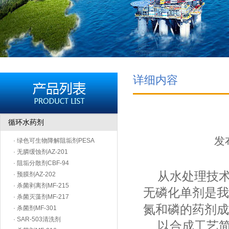
详细内容
循环水药剂
发布
· 绿色可生物降解阻垢剂PESA
· 无膦缓蚀剂AZ-201
· 阻垢分散剂CBF-94
从水处理技术
· 预膜剂AZ-202
· 杀菌剥离剂MF-215
无磷化单剂是我
· 杀菌灭藻剂MF-217
氮和磷的药剂成
· 杀菌剂MF-301
· SAR-503清洗剂
以合成工艺简