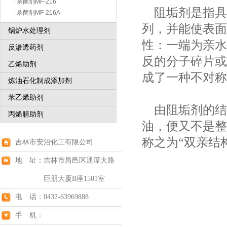
· 杀菌剂MF-216
阻垢剂是指具
· 杀菌剂MF-216A
列，并能使表面
锅炉水处理剂
性：一端为亲水
反渗透药剂
反的分子碎片或
乙烯助剂
成了一种不对称
炼油石化制成添加剂
苯乙烯助剂
由阻垢剂的结
丙烯腈助剂
油，便又不是整
称之为“双亲结
吉林市安治化工有限公司
地 址：吉林市昌邑区通潭大路
巨朋大厦B座1501室
电 话：0432-63969888
手 机：