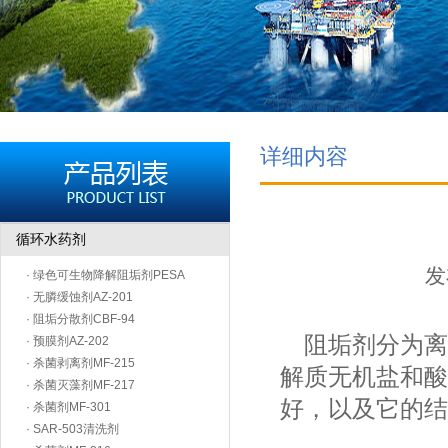
详细内容
循环水药剂
发
· 绿色可生物降解阻垢剂PESA
· 无膦缓蚀剂AZ-201
· 阻垢分散剂CBF-94
阻垢剂分为离
· 预膜剂AZ-202
· 杀菌剥离剂MF-215
解质无机盐和酸
· 杀菌灭藻剂MF-217
好，以及它的结
· 杀菌剂MF-301
· SAR-503清洗剂