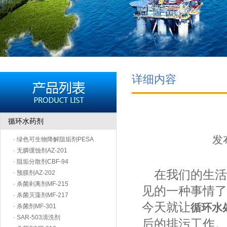
详细内容
循环水药剂
发布
· 绿色可生物降解阻垢剂PESA
· 无膦缓蚀剂AZ-201
· 阻垢分散剂CBF-94
在我们的生活
· 预膜剂AZ-202
· 杀菌剥离剂MF-215
见的一种事情了
· 杀菌灭藻剂MF-217
今天就让
循环水
· 杀菌剂MF-301
· SAR-503清洗剂
后的排污工作。