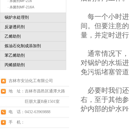
· 杀菌剂MF-216
· 杀菌剂MF-216A
每一个小时进行
锅炉水处理剂
间。但要注意的
反渗透药剂
量，并定时进行
乙烯助剂
炼油石化制成添加剂
通常情况下，锅
苯乙烯助剂
对锅炉的水垢进
丙烯腈助剂
免污垢堵塞管道
吉林市安治化工有限公司
必要时我们还需
地 址：吉林市昌邑区通潭大路
右，至于其他参
巨朋大厦B座1501室
炉内部的炉水PH
电 话：0432-63969888
手 机：