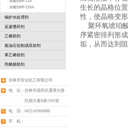
· 杀菌剂MF-216
生长的晶格位置
· 杀菌剂MF-216A
性，使晶格变形
锅炉水处理剂
聚环氧琥珀酸
反渗透药剂
序紧密排列形成
乙烯助剂
垢，从而达到阻
炼油石化制成添加剂
苯乙烯助剂
丙烯腈助剂
吉林市安治化工有限公司
地 址：吉林市昌邑区通潭大路
巨朋大厦B座1501室
电 话：0432-63969888
手 机：