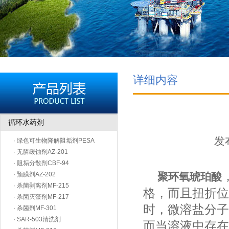
详细内容
循环水药剂
发布
· 绿色可生物降解阻垢剂PESA
· 无膦缓蚀剂AZ-201
· 阻垢分散剂CBF-94
· 预膜剂AZ-202
聚环氧琥珀酸
· 杀菌剥离剂MF-215
格，而且扭折位
· 杀菌灭藻剂MF-217
时，微溶盐分子
· 杀菌剂MF-301
· SAR-503清洗剂
而当溶液中存在