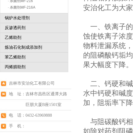
· 杀菌剂MF-216
安治化工为大家
· 杀菌剂MF-216A
锅炉水处理剂
一、铁离子的
反渗透药剂
蚀使铁离子浓度
乙烯助剂
物料泄漏系统，
炼油石化制成添加剂
的阻磷酸钙垢均
苯乙烯助剂
果大幅度下降。
丙烯腈助剂
二、钙硬和碱
吉林市安治化工有限公司
水中钙硬和碱度
地 址：吉林市昌邑区通潭大路
加，阻垢率下降
巨朋大厦B座1501室
电 话：0432-63969888
与阻碳酸钙相
手 机：
如除对药剂阻磷