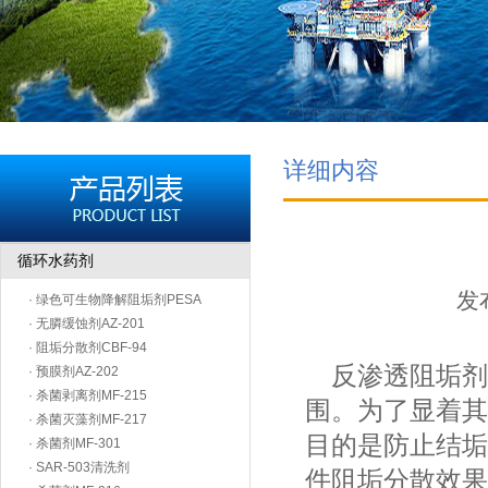
详细内容
循环水药剂
发布
· 绿色可生物降解阻垢剂PESA
· 无膦缓蚀剂AZ-201
· 阻垢分散剂CBF-94
反渗透阻垢剂
· 预膜剂AZ-202
· 杀菌剥离剂MF-215
围。为了显着其
· 杀菌灭藻剂MF-217
目的是防止结垢
· 杀菌剂MF-301
· SAR-503清洗剂
件阻垢分散效果