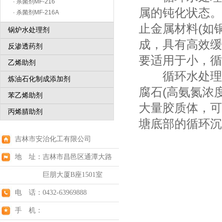
· 杀菌剂MF-216
属的钝化状态。
· 杀菌剂MF-216A
止金属材料(如
锅炉水处理剂
成，具有高效缓
反渗透药剂
要适用于小，循
乙烯助剂
循环水处理剂
炼油石化制成添加剂
腐石(高氨氮浓度
苯乙烯助剂
大量胶质体，可
丙烯腈助剂
塘底部的循环沉
吉林市安治化工有限公司
地 址：吉林市昌邑区通潭大路
巨朋大厦B座1501室
电 话：0432-63969888
手 机：