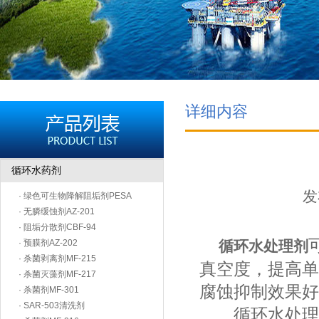
详细内容
循环水药剂
发
· 绿色可生物降解阻垢剂PESA
· 无膦缓蚀剂AZ-201
· 阻垢分散剂CBF-94
· 预膜剂AZ-202
循环水处理剂
· 杀菌剥离剂MF-215
真空度，提高单
· 杀菌灭藻剂MF-217
腐蚀抑制效果好
· 杀菌剂MF-301
· SAR-503清洗剂
循环水处理剂的