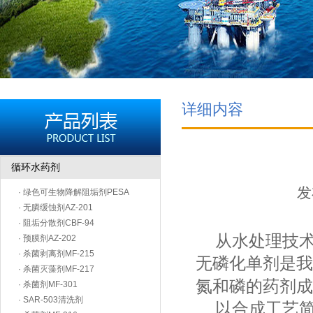
详细内容
循环水药剂
发
· 绿色可生物降解阻垢剂PESA
· 无膦缓蚀剂AZ-201
· 阻垢分散剂CBF-94
从水处理技术
· 预膜剂AZ-202
· 杀菌剥离剂MF-215
无磷化单剂是我
· 杀菌灭藻剂MF-217
氮和磷的药剂成
· 杀菌剂MF-301
· SAR-503清洗剂
以合成工艺简