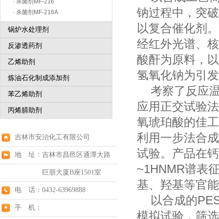
· 杀菌剂MF-216
钠过程中，突破
· 杀菌剂MF-216A
以复合催化剂。
锅炉水处理剂
经红外光谱、核
反渗透药剂
酸酐为原料，以
乙烯助剂
氢氧化钠为引发
炼油石化制成添加剂
考察了反应温
苯乙烯助剂
应用正交试验法
丙烯腈助剂
氧琥珀酸的佳工
利用一步法合成
吉林市安治化工有限公司
试验。产品在钙硬
地 址：吉林市昌邑区通潭大路
~1HNMR谱
巨朋大厦B座1501室
基、羟基等官能
电 话：0432-63969888
以合成的PES
手 机：
模拟试验，筛选