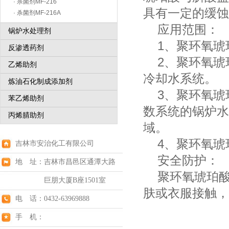
· 杀菌剂MF-216
具有一定的缓蚀
· 杀菌剂MF-216A
应用范围：
锅炉水处理剂
1、聚环氧琥
反渗透药剂
2、聚环氧琥
乙烯助剂
冷却水系统。
炼油石化制成添加剂
3、聚环氧琥
苯乙烯助剂
数系统的锅炉水
丙烯腈助剂
域。
4、聚环氧琥
吉林市安治化工有限公司
安全防护：
地 址：吉林市昌邑区通潭大路
聚环氧琥珀酸
巨朋大厦B座1501室
肤或衣服接触，
电 话：0432-63969888
手 机：