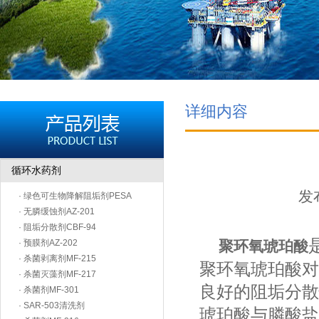
详细内容
循环水药剂
发布
· 绿色可生物降解阻垢剂PESA
· 无膦缓蚀剂AZ-201
· 阻垢分散剂CBF-94
· 预膜剂AZ-202
聚环氧琥珀酸
· 杀菌剥离剂MF-215
聚环氧琥珀酸对
· 杀菌灭藻剂MF-217
良好的阻垢分散
· 杀菌剂MF-301
· SAR-503清洗剂
琥珀酸与膦酸盐