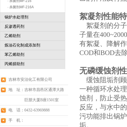
· 杀菌剂MF-216
· 杀菌剂MF-216A
絮凝剂性能特
锅炉水处理剂
絮凝剂的分子式
反渗透药剂
子量在400~
乙烯助剂
有絮凝、降解作
炼油石化制成添加剂
COD和BOD去
苯乙烯助剂
丙烯腈助剂
无磷缓蚀剂性
缓蚀阻垢剂顾
吉林市安治化工有限公司
一种循环水处理
地 址：吉林市昌邑区通潭大路
蚀剂，防止受热
巨朋大厦B座1501室
反应，与水中的
电 话：0432-63969888
污功能排出锅炉
手 机：
垢。