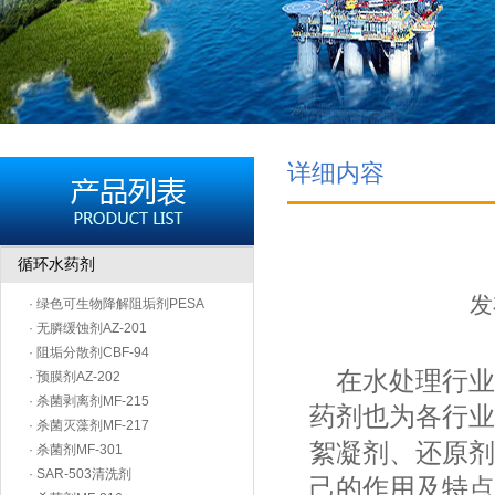
详细内容
循环水药剂
发
· 绿色可生物降解阻垢剂PESA
· 无膦缓蚀剂AZ-201
· 阻垢分散剂CBF-94
在水处理行业
· 预膜剂AZ-202
· 杀菌剥离剂MF-215
药剂也为各行业
· 杀菌灭藻剂MF-217
絮凝剂、还原剂
· 杀菌剂MF-301
· SAR-503清洗剂
己的作用及特点