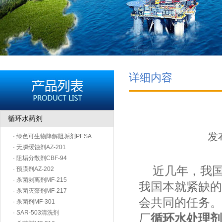
详细内容
循环水药剂
发布
· 绿色可生物降解阻垢剂PESA
· 无膦缓蚀剂AZ-201
· 阻垢分散剂CBF-94
近几年，我国
· 预膜剂AZ-202
· 杀菌剥离剂MF-215
我国本就紧缺的
· 杀菌灭藻剂MF-217
会共同的任务。
· 杀菌剂MF-301
· SAR-503清洗剂
厂
循环水处理剂