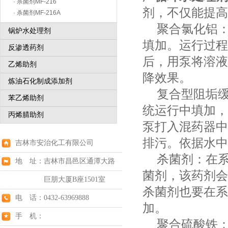
· 杀菌剂MF-216
剂，不仅能提高
· 杀菌剂MF-216A
聚合氯化铝：
锅炉水处理剂
填加。运行过程
反渗透药剂
后，用泵将溶液
乙烯助剂
降效果。
炼油石化制成添加剂
复合型阻垢缓
苯乙烯助剂
统运行中填加，
丙烯腈助剂
泵打入混药器中
排污。依据水中
吉林市安治化工有限公司
杀菌剂：在系
地 址：吉林市昌邑区通潭大路
菌剂，该药剂会
巨朋大厦B座1501室
杀菌剂也要在系
电 话：0432-63969888
加。
手 机：
聚合硫酸铁：