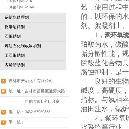
· 杀菌剂MF-216
艺，使用过程中
· 杀菌剂MF-216A
的，以环保的水
锅炉水处理剂
剂、絮凝剂上。
反渗透药剂
1，
聚环氧琥
乙烯助剂
珀酸为水，碳酸
炼油石化制成添加剂
垢分散性能，规
苯乙烯助剂
膦酸盐化合物具
丙烯腈助剂
腐蚀抑制，是一
良好的生物降
吉林市安治化工有限公司
碱度，高硬度，
地 址：吉林市昌邑区通潭大路
指标。与氯相容
巨朋大厦B座1501室
油田注水，锅炉
电 话：0432-63969888
2，聚环氧琥
手 机：
水系统等行业。