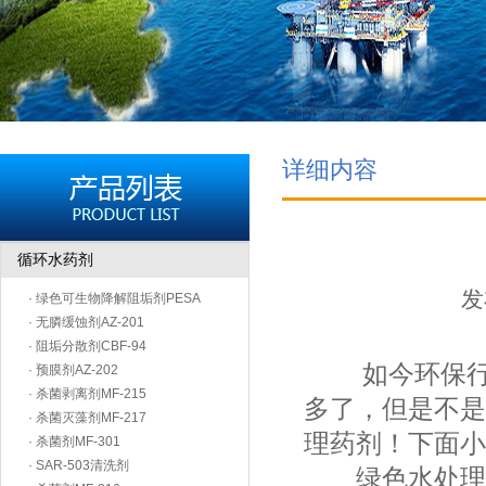
详细内容
循环水药剂
发
· 绿色可生物降解阻垢剂PESA
· 无膦缓蚀剂AZ-201
· 阻垢分散剂CBF-94
如今环保行业
· 预膜剂AZ-202
· 杀菌剥离剂MF-215
多了，但是不是
· 杀菌灭藻剂MF-217
理药剂！下面小
· 杀菌剂MF-301
· SAR-503清洗剂
绿色水处理剂