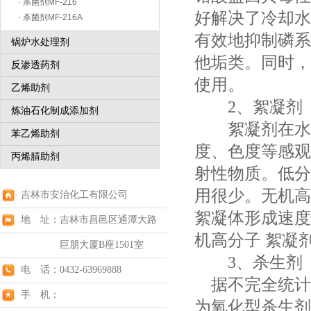
· 杀菌剂MF-216
好解决了冷却水
· 杀菌剂MF-216A
有效地抑制磷系
锅炉水处理剂
他垢类。同时，
反渗透药剂
使用。
乙烯助剂
2、絮凝剂
炼油石化制成添加剂
絮凝剂在水处
苯乙烯助剂
度、色度等感观
丙烯腈助剂
射性物质。低分
用很少。无机高
吉林市安治化工有限公司
絮凝体形成速度
地 址：吉林市昌邑区通潭大路
机高分子 絮凝
巨朋大厦B座1501室
3、杀生剂
电 话：0432-63969888
据不完全统计，
手 机：
为氧化型杀生剂