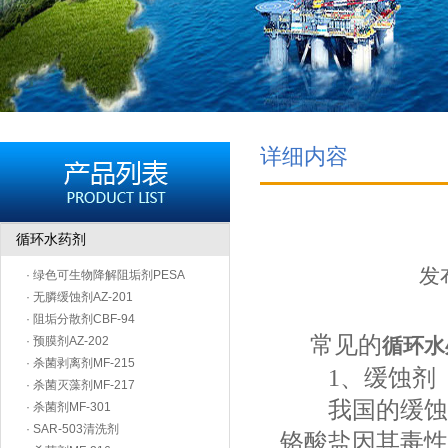
详细内容
循环水药剂
发布
· 绿色可生物降解阻垢剂PESA
· 无膦缓蚀剂AZ-201
· 阻垢分散剂CBF-94
常见的
· 预膜剂AZ-202
循环水
· 杀菌剥离剂MF-215
1、缓蚀剂
· 杀菌灭藻剂MF-217
我国的缓蚀剂
· 杀菌剂MF-301
· SAR-503清洗剂
铬酸盐因其毒性