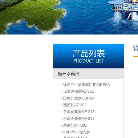
循环水药剂
· 绿色可生物降解阻垢剂PESA
· 无膦缓蚀剂AZ-201
· 阻垢分散剂CBF-94
· 预膜剂AZ-202
· 杀菌剥离剂MF-215
· 杀菌灭藻剂MF-217
· 杀菌剂MF-301
· SAR-503清洗剂