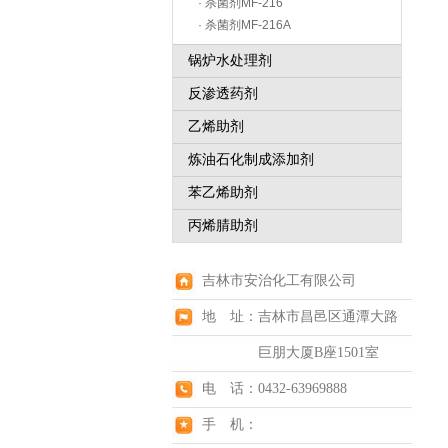
· 杀菌剂MF-216
· 杀菌剂MF-216A
锅炉水处理剂
反渗透药剂
乙烯助剂
炼油石化制成添加剂
苯乙烯助剂
丙烯腈助剂
吉林市安治化工有限公司
地 址：吉林市昌邑区通潭大路
巨朋大厦B座1501室
电 话：0432-63969888
手 机：