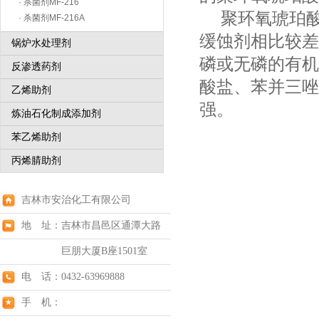
· 杀菌剂MF-216
聚环氧琥珀酸
· 杀菌剂MF-216A
缓蚀剂相比较差
锅炉水处理剂
磷或无磷的有机
反渗透药剂
酸盐、苯并三唑
乙烯助剂
强。
炼油石化制成添加剂
苯乙烯助剂
丙烯腈助剂
吉林市安治化工有限公司
地 址：吉林市昌邑区通潭大路
巨朋大厦B座1501室
电 话：0432-63969888
手 机：