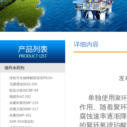
详细内容
循环水药剂
发布
· 绿色可生物降解阻垢剂PESA
· 无膦缓蚀剂AZ-201
· 阻垢分散剂CBF-94
单独使用
· 预膜剂AZ-202
聚环
· 杀菌剥离剂MF-215
作用。随着聚环
· 杀菌灭藻剂MF-217
腐蚀速率逐渐降
· 杀菌剂MF-301
· SAR-503清洗剂
的聚环氧琥珀酸