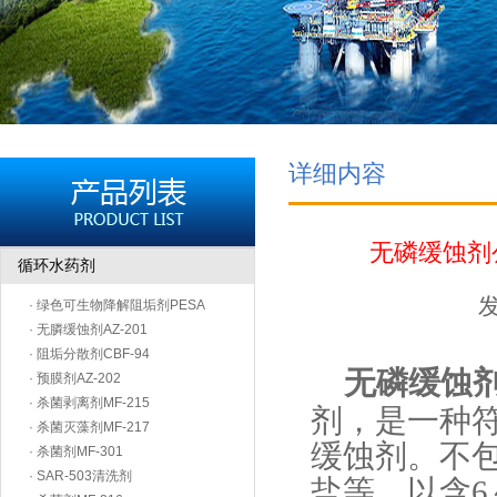
详细内容
无磷缓蚀剂
循环水药剂
发
· 绿色可生物降解阻垢剂PESA
· 无膦缓蚀剂AZ-201
· 阻垢分散剂CBF-94
无磷缓蚀
· 预膜剂AZ-202
· 杀菌剥离剂MF-215
剂，是一种
· 杀菌灭藻剂MF-217
缓蚀剂。不
· 杀菌剂MF-301
· SAR-503清洗剂
盐等
。以含6