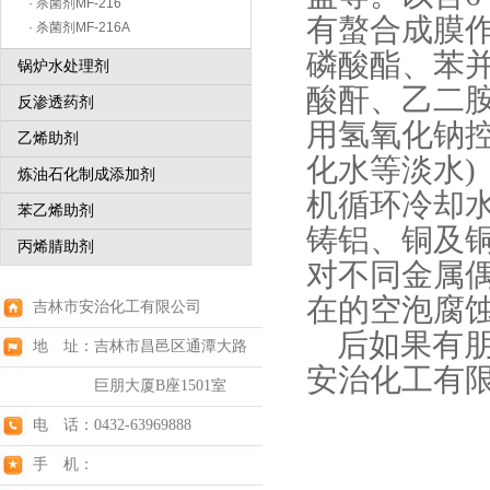
· 杀菌剂MF-216
有螯合成膜
· 杀菌剂MF-216A
磷酸酯、苯
锅炉水处理剂
酸酐、
乙二胺
反渗透药剂
用氢氧化钠控
乙烯助剂
化水等淡水
炼油石化制成添加剂
机循环冷却
苯乙烯助剂
铸铝、铜及
丙烯腈助剂
对不同金属
在的空泡腐
吉林市安治化工有限公司
后如果有朋
地 址：吉林市昌邑区通潭大路
安治化工有
巨朋大厦B座1501室
电 话：0432-63969888
手 机：