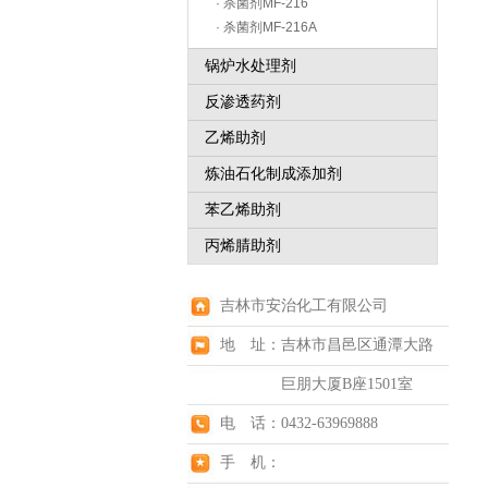
· 杀菌剂MF-216
· 杀菌剂MF-216A
锅炉水处理剂
反渗透药剂
乙烯助剂
炼油石化制成添加剂
苯乙烯助剂
丙烯腈助剂
吉林市安治化工有限公司
地 址：吉林市昌邑区通潭大路
巨朋大厦B座1501室
电 话：0432-63969888
手 机：