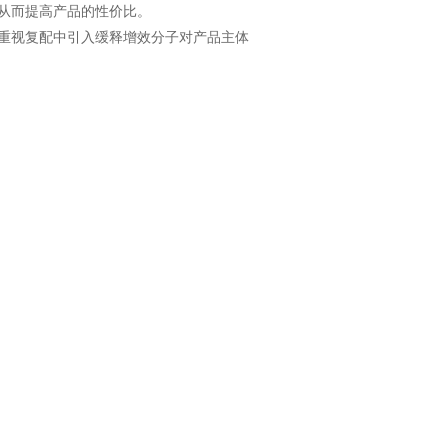
从而提高产品
的性价比。
重视复配中引
入缓释增效分子对产品主体