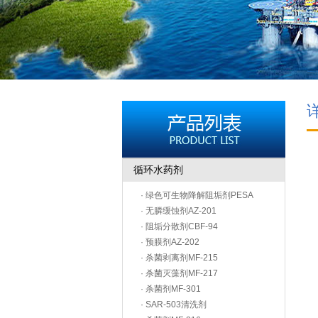
循环水药剂
· 绿色可生物降解阻垢剂PESA
· 无膦缓蚀剂AZ-201
· 阻垢分散剂CBF-94
· 预膜剂AZ-202
· 杀菌剥离剂MF-215
· 杀菌灭藻剂MF-217
· 杀菌剂MF-301
· SAR-503清洗剂