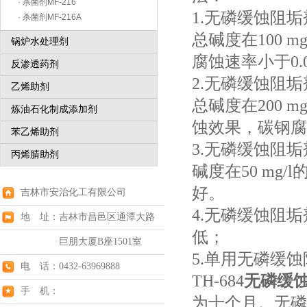
· 杀菌剂MF-216
1.无磷缓蚀阻垢剂
· 杀菌剂MF-216A
总碱度在100 
锅炉水处理剂
腐蚀速率小于0.0
反渗透药剂
2.无磷缓蚀阻垢剂
乙烯助剂
总碱度在200 m
炼油石化制成添加剂
蚀效果，碳钢腐蚀
苯乙烯助剂
3.无磷缓蚀阻垢剂
丙烯腈助剂
碱度在50 m
好。
吉林市安治化工有限公司
4.无磷缓蚀阻
地 址：吉林市昌邑区通潭大路
低；
巨朋大厦B座1501室
5.单用无磷缓蚀阻
电 话：0432-63969888
TH-684
无磷缓
手 机：
为十个月。无磷