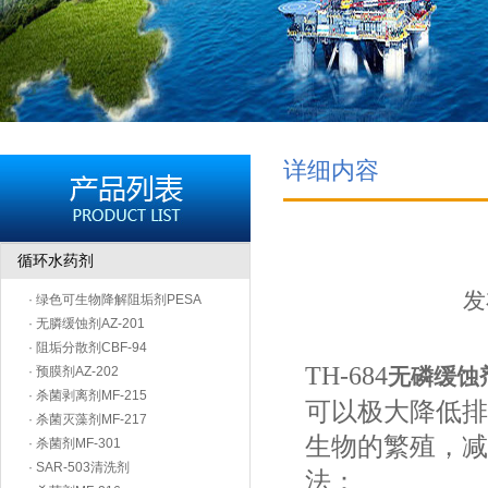
详细内容
循环水药剂
发
· 绿色可生物降解阻垢剂PESA
· 无膦缓蚀剂AZ-201
· 阻垢分散剂CBF-94
TH-684
· 预膜剂AZ-202
无磷缓蚀
· 杀菌剥离剂MF-215
可以极大降低排
· 杀菌灭藻剂MF-217
生物的繁殖，减
· 杀菌剂MF-301
· SAR-503清洗剂
法：