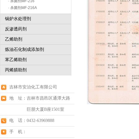
· 杀菌剂MF-216
· 杀菌剂MF-216A
锅炉水处理剂
反渗透药剂
乙烯助剂
炼油石化制成添加剂
苯乙烯助剂
丙烯腈助剂
吉林市安治化工有限公司
地 址：吉林市昌邑区通潭大路
巨朋大厦B座1501室
电 话：0432-63969888
手 机：