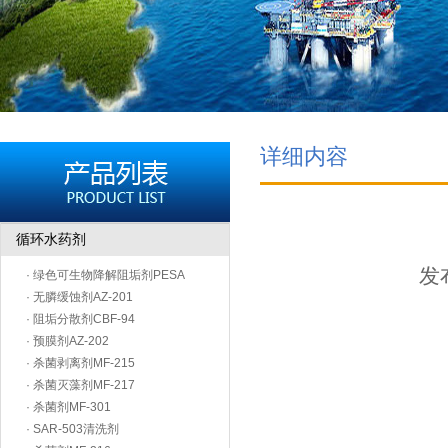
详细内容
循环水药剂
发布
· 绿色可生物降解阻垢剂PESA
· 无膦缓蚀剂AZ-201
· 阻垢分散剂CBF-94
· 预膜剂AZ-202
· 杀菌剥离剂MF-215
· 杀菌灭藻剂MF-217
· 杀菌剂MF-301
· SAR-503清洗剂