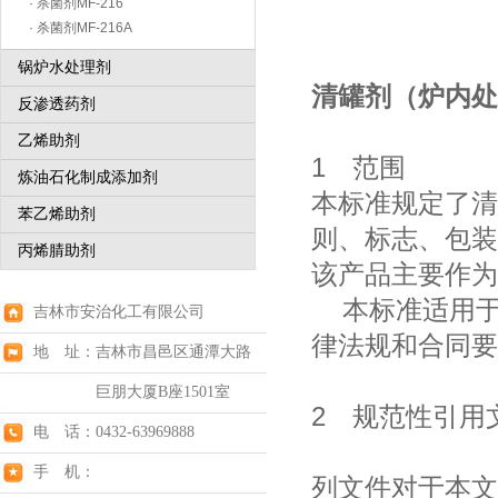
· 杀菌剂MF-216
· 杀菌剂MF-216A
锅炉水处理剂
清罐剂（炉内处理
反渗透药剂
乙烯助剂
1 范围
炼油石化制成添加剂
本标准规定了清
苯乙烯助剂
则、标志、包装
丙烯腈助剂
该产品主要作为
本标准适用于
吉林市安治化工有限公司
律法规和合同要
地 址：吉林市昌邑区通潭大路
巨朋大厦B座1501室
2 规范性引用
电 话：0432-63969888
手 机：
列文件对于本文