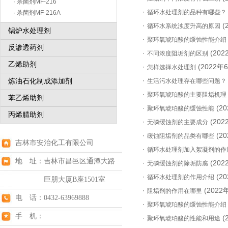
· 杀菌剂MF-216
·
循环水处理剂的品种有哪些？
· 杀菌剂MF-216A
·
(
循环水系统浊度升高的原因
锅炉水处理剂
·
聚环氧琥珀酸的缓蚀性能介绍
反渗透药剂
·
(20
不同浓度阻垢剂的区别
乙烯助剂
·
(2022年
怎样选择水处理剂
·
炼油石化制成添加剂
生活污水处理存在哪些问题？
·
聚环氧琥珀酸的主要阻垢机理
苯乙烯助剂
·
(2
聚环氧琥珀酸的缓蚀性能
丙烯腈助剂
·
(20
无磷缓蚀剂的主要成分
·
(2
缓蚀阻垢剂的品类有哪些
吉林市安治化工有限公司
·
循环水处理剂加入絮凝剂的作
地 址：吉林市昌邑区通潭大路
·
(20
无磷缓蚀剂的除垢防腐
·
(2
循环水处理剂的作用介绍
巨朋大厦B座1501室
·
(2022
阻垢剂的作用在哪里
电 话：0432-63969888
·
聚环氧琥珀酸的缓蚀性能介绍
手 机：
·
(
聚环氧琥珀酸的性能和用途