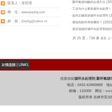
·
(2
聚环氧琥珀酸的合成方法
联系人：宋经理
·
工业为什么要有循环水处理？
网 址：
www.jlsazhg.com
·
(
如何正确添加循环水处理剂
邮 箱：jlsazhg@yahoo.cn
·
(20
缓蚀剂的作用有哪些？
·
游泳池做好循环水处理系统的
共 25 页，738 条
首页
上
优质供应
,
循环水处理剂
聚环氧琥
电话：0432-6396988
邮编：132000 网址：
www
版权所有 吉林市安