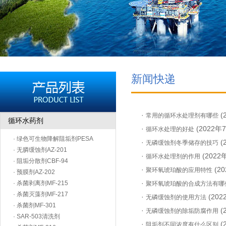
新闻快递
·
(
常用的循环水处理剂有哪些
循环水药剂
·
(2022年
循环水处理的好处
· 绿色可生物降解阻垢剂PESA
·
(
无磷缓蚀剂冬季储存的技巧
· 无膦缓蚀剂AZ-201
·
(2022
循环水处理剂的作用
· 阻垢分散剂CBF-94
·
(2
聚环氧琥珀酸的应用特性
· 预膜剂AZ-202
·
· 杀菌剥离剂MF-215
聚环氧琥珀酸的合成方法有哪
· 杀菌灭藻剂MF-217
·
(20
无磷缓蚀剂的使用方法
· 杀菌剂MF-301
·
(
无磷缓蚀剂的除垢防腐作用
· SAR-503清洗剂
·
(
阻垢剂不同浓度有什么区别