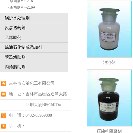
· 杀菌剂MF-216
· 杀菌剂MF-216A
锅炉水处理剂
反渗透药剂
乙烯助剂
炼油石化制成添加剂
苯乙烯助剂
消泡剂
丙烯腈助剂
吉林市安治化工有限公司
地 址：吉林市昌邑区通潭大路
巨朋大厦B座1501室
电 话：0432-63969888
手 机：
压缩机阻聚剂