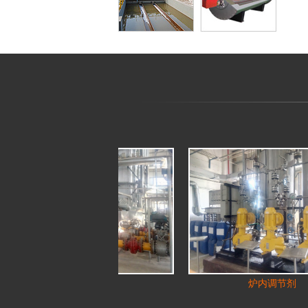
炼油厂锅炉
炉内调节剂