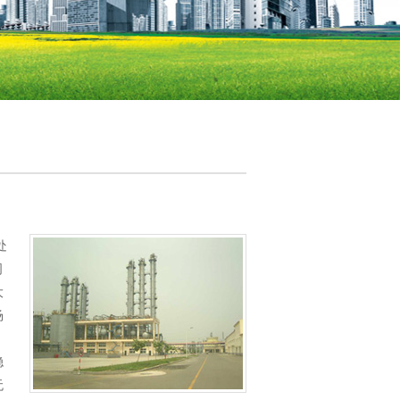
处
司
大
场
。
稳
无