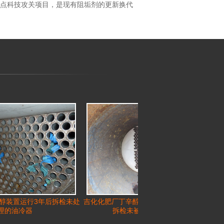
重点科技攻关项目，是现有阻垢剂的更新换代
后拆检未处
吉化化肥厂丁辛醇装置WB803运行三年后
吉化化肥厂丁辛醇
拆检未被处理的换热器
理